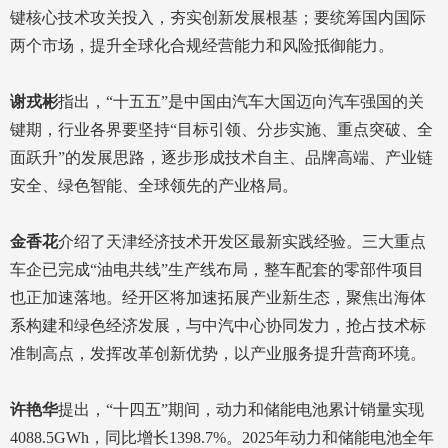
键核心技术攻关投入，夯实创新发展根基；要统筹国内国际
两个市场，提升全球化合规经营能力和风险抵御能力。
谢戎彬
指出，“十五五”是中国由汽车大国迈向汽车强国的关
键期，行业各界要坚持“目标引领、分步实施、重点突破、全
面跃升”的发展思路，逐步形成技术自主、品牌高端、产业链
安全、绿色智能、全球领先的产业格局。
金香花
介绍了天津经济技术开发区最新实践经验。三大重点
车企已完成“油电共线”生产线布局，整车配套的零部件项目
也正加速落地。经开区将加速拓展产业新生态，聚焦出海体
系构建和绿色经济发展，与中汽中心协同发力，抢占技术标
准制高点，发挥改革创新优势，以产业服务提升营商环境。
许艳华
提出，“十四五”期间，动力和储能电池累计销量实现
4088.5GWh，同比增长1398.7%。2025年动力和储能电池全年