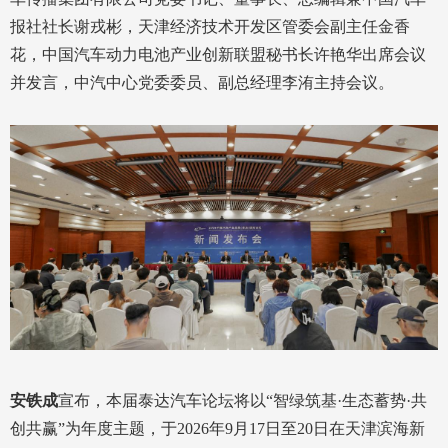
报社社长谢戎彬，天津经济技术开发区管委会副主任金香
花，中国汽车动力电池产业创新联盟秘书长许艳华出席会议
并发言，中汽中心党委委员、副总经理李洧主持会议。
安铁成
宣布，本届泰达汽车论坛将以“智绿筑基·生态蓄势·共
创共赢”为年度主题，于2026年9月17日至20日在天津滨海新