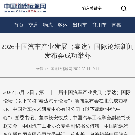
首页
交通
物流
客运
出租车
商用车
直播
2026中国汽车产业发展（泰达）国际论坛新闻
发布会成功举办
来源：中国道路运输网 2026-05-14 10:44
2026年5月13日，第二十二届中国汽车产业发展（泰达）国际
论坛（以下简称“泰达汽车论坛”）新闻发布会在北京成功举
办。中国汽车技术研究中心有限公司（以下简称“中汽中
心”）党委书记、董事长安铁成，中国汽车工程学会副秘书长
赵立金，中国汽车工业协会专务副秘书长何毅，中国能源汽
车传播集团有限公司党委书记、董事长、总编辑兼中国汽车