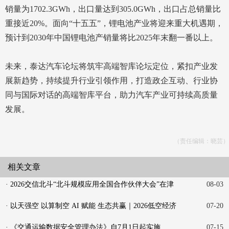
销量为1702.3GWh，出口量达到305.0GWh，出口占总销量比
重接近20%。面向“十五五”，锂电池产业将迎来重大机遇期，
预计到2030年中国锂电池产销量将比2025年末翻一番以上。
未来，泰达汽车论坛将筑牢高端智库论坛定位，紧扣产业发
展新趋势，持续提升行业引领作用，打造政企互动、行业协
同与国际对话的高端智库平台，助力汽车产业可持续高质量
发展。
（责任编辑：晓芸）
相关文章
· 2026交信北斗“北斗规模应用全国合作伙伴大会”在津
08-03
召
· 以天强空 以算制空 AI 赋能 生态共赢｜2026低空经济
07-20
产业
· 《交通运输数据安全管理办法》自7月1日起实施
07-15