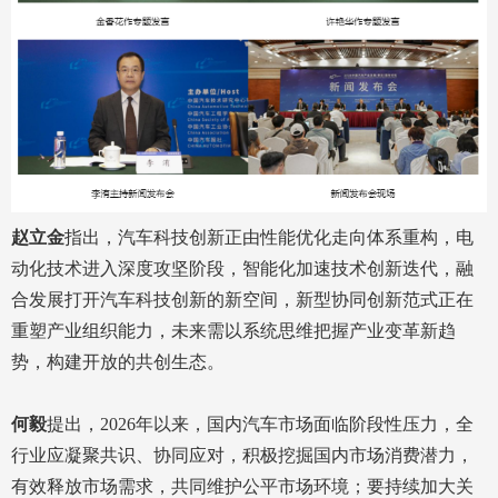
赵立金
指出，汽车科技创新正由性能优化走向体系重构，电
动化技术进入深度攻坚阶段，智能化加速技术创新迭代，融
合发展打开汽车科技创新的新空间，新型协同创新范式正在
重塑产业组织能力，未来需以系统思维把握产业变革新趋
势，构建开放的共创生态。
何毅
提出，2026年以来，国内汽车市场面临阶段性压力，全
行业应凝聚共识、协同应对，积极挖掘国内市场消费潜力，
有效释放市场需求，共同维护公平市场环境；要持续加大关