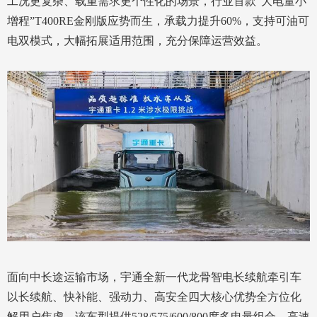
工况更复杂、载重需求更个性化的场景，行业首款“大电量小
增程”T400RE金刚版应势而生，承载力提升60%，支持可油可
电双模式，大幅拓展适用范围，充分保障运营效益。
面向中长途运输市场，宇通全新一代龙骨智电长续航牵引车
以长续航、快补能、强动力、高安全四大核心优势全方位化
解用户焦虑。该车型提供528/575/600/800度多电量组合，高速