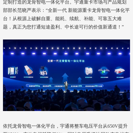
定制打造的龙骨智电一体化平台。宇通重卡市场与产品规划
部部长范晓严表示：“全新一代 新能源重卡龙骨智电一体化平
台！从根源上破解自重、能耗、续航、补能、可靠五大难
题，真正为您打通短途盈利、中长途可行的价值新通道！”
依托龙骨智电一体化平台，宇通将整车电压平台从650V提升