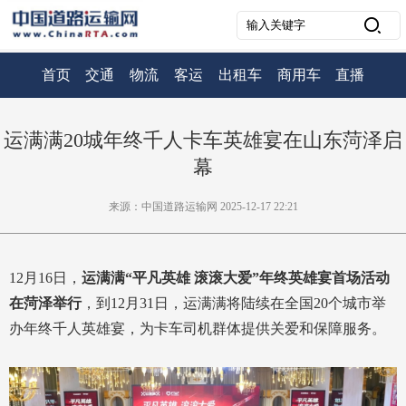
首页
交通
物流
客运
出租车
商用车
直播
运满满20城年终千人卡车英雄宴在山东菏泽启
幕
来源：中国道路运输网 2025-12-17 22:21
12月16日，
运满满“平凡英雄 滚滚大爱”年终英雄宴首场活动
在菏泽举行
，到12月31日，运满满将陆续在全国20个城市举
办年终千人英雄宴，为卡车司机群体提供关爱和保障服务。