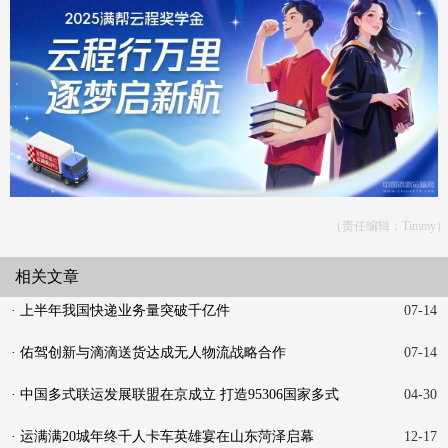
（责任编辑：Timmy）
相关文章
· 上半年我国快递业务量突破千亿件
07-14
· 佑驾创新与滴滴送货达成无人物流战略合作
07-14
· 中国多式联运发展联盟在京成立 打造95306国家多式
04-30
联运平
· 运满满20城年终千人卡车英雄宴在山东菏泽启幕
12-17