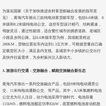
为落实国家《关于加快推进农村客货邮融合发展的指导意
见》，黄海汽车推出三款纯电动客货邮车型，包括6.6米级、8
米级和8.2米级纯电动公交。这些车型设计精巧、结构紧凑，
驾驶灵活，通过性能强，适合繁忙城市的拥挤道路、老城区
小路及乡间公路。以6.6米级车型为例，其续航里程达
280KM，货物位置在车内达到1.3立方米，可根据货量自己确
定载货区大小，满足县内支线、县城至中小乡镇的公交出行
及快件往返需求，为乡村振兴注入新动力。
3. 旅游出行交通：交旅融合，赋能交旅融合新生态
黄海汽车推出一系列交旅融合产品，包括9米纯电动通景公
交、11米纯电动通勤公交、等产品。其中，8.5米氢燃料电池
公交尤为引人注目，动力电池采用宁德时代，电池容量
115kWh，燃料电池额定功率82kW，底置燃料电池发动机散