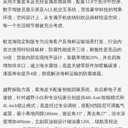
采用大量皮革及光丝金属质感装饰，配备12.8寸悬浮中控屏、
数字驾驶员显示屏及AI人机交互系统，营造豪华科技的驾乘
环境；空间设计上，从专属手机收纳到饮品保鲜恒温空间，
每一个生活细节都被充分考虑。
蛟龙海陆定制版专为沿海客户及海鲜运输场景打造，行业内
首次使用锌铝镁板材，防腐性能提升三倍，耐氨性是竞品的
10倍；货箱内部实现纯平设计，装载率增加20%，并在四角
增加排水口，减少海水腐蚀；底盘关键零部件加喷氟碳漆，
漆面寿命提升4倍，彻底解决海鲜运输的防腐难题。
越野探险方面，黄海皮卡配备智能四驱系统、前后桥电子差
速锁，针对越野小白和专业玩家分别提供4H-Auto智能模式和
4L-lock锁止模式；底盘经过专业调校，搭配8挡阻尼可调氮气
减震，最小离地间隙240mm，接近角33°，离去角27°，涉水深
度增加400mm，主副双油箱设计储油量120L，续航里程达