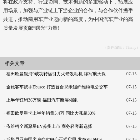
将在政府支持、行业协同、技术创新的多重驱动下，拓展应
用场景，加强与产业链上下游企业的合作，与合作伙伴携手
共进，推动商用车产业迈向新的高度，为中国汽车产业的高
质量发展贡献“曙光”力量!
（责任编辑：Timmy）
相关文章
· 福田欧曼银河9成功转运引力火箭发动机 续写航天保
07-15
障新
· 金旅客车携手Ebusco 打造首台18米碳纤维纯电公交车
07-15
· 上半年狂销36万辆 福田汽车断层领跑
07-15
· 福田欧曼重卡上半年销量5.4万 同比大涨超30%
07-15
· 依维柯全新聚星EV苏州上市 商务轻客新选择
07-15
· 斯堪尼亚中国客户交付中心正式启用 发布V8 660S
07-15