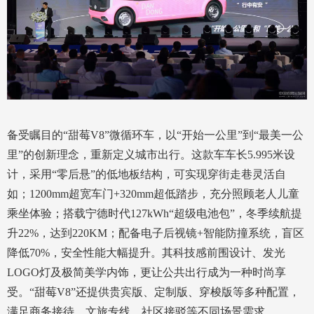
备受瞩目的“甜莓V8”微循环车，以“开始一公里”到“最美一公
里”的创新理念，重新定义城市出行。这款车车长5.995米设
计，采用“零后悬”的低地板结构，可实现穿街走巷灵活自
如；1200mm超宽车门+320mm超低踏步，充分照顾老人儿童
乘坐体验；搭载宁德时代127kWh“超级电池包”，冬季续航提
升22%，达到220KM；配备电子后视镜+智能防撞系统，盲区
降低70%，安全性能大幅提升。其科技感前围设计、发光
LOGO灯及极简美学内饰，更让公共出行成为一种时尚享
受。“甜莓V8”还提供贵宾版、定制版、穿梭版等多种配置，
满足商务接待、文旅专线、社区接驳等不同场景需求。