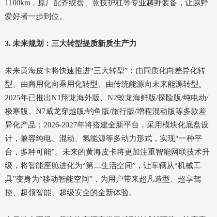
1100km，原厂配齐绞盘、竞技护杠等专业越野装备，让越野
爱好者一步到位。
3. 未来规划：三大转型提质新质生产力
未来黄海皮卡将快速推进“三大转型”：由同质化向差异化转
型、由商用化向乘用化转型、由传统能源向未来能源转型。
2025年已推出N1翔龙海外版、N2蛟龙海鲜版/探险版/纯电动/
极寒版、N7威龙穿越版/钓鱼版/旅行版/增程混动版等多款差
异化产品；2026-2027年将搭建全新平台，采用模块化底盘设
计，兼容纯电、混动、氢能源等多动力形式，实现“一种平
台，多种可能”。未来的黄海皮卡将更加注重智能网联技术升
级，将智能座舱进化为“第二生活空间”，让车辆从“机械工
具”变身为“移动智能空间”，为用户带来超凡造型、超享驾
控、超领智能、超级安全的全新体验。