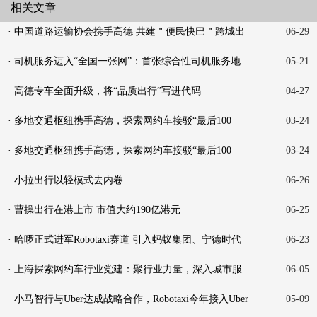
相关文章
· 中国道路运输协会携手高德 共建＂便民快巴＂跨城出
06-29
行
· 司机服务迈入“全国一张网”：首张综合性司机服务地
05-21
图
· 高德专车全面升级，将“品质出行”写进代码
04-27
· 多地交通枢纽携手高德，探索网约车接驳“最后100
03-24
米”新
· 多地交通枢纽携手高德，探索网约车接驳“最后100
03-24
米”新
· 小拉出行以轻模式去内卷
06-26
· 曹操出行在港上市 市值大约190亿港元
06-25
· 哈啰正式进军Robotaxi赛道 引入蚂蚁集团、宁德时代
06-23
战略投
· 上海探索网约车行业党建：聚行业力量，深入城市服
06-05
务
· 小马智行与Uber达成战略合作，Robotaxi今年接入Uber
05-09