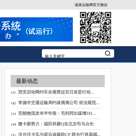
道路运输网官方微信
最新动态
西安启动网约车合规营运百日攻坚行动...
常德市交通运输局约谈滴滴公司 依法规范...
安能物流发布半年报：毛利同比猛增101...
微卡新势力：福田祥菱Q在北京司马台长
城...
沃尔沃卡车与诺马迪森组CP 联合打造高端...