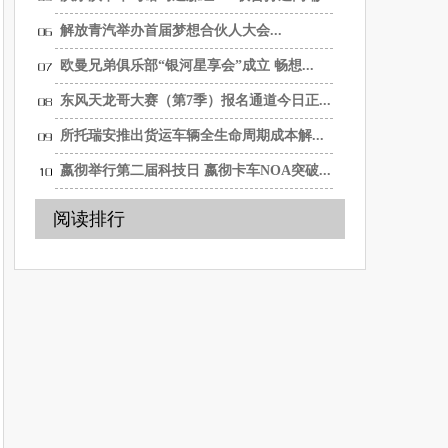
解放青汽举办首届梦想合伙人大会...
欧曼兄弟俱乐部“银河星享会”成立 畅想...
东风天龙哥大赛（第7季）报名通道今日正...
所托瑞安推出货运车辆全生命周期成本解...
嬴彻举行第二届科技日 嬴彻卡车NOA突破...
阅读排行