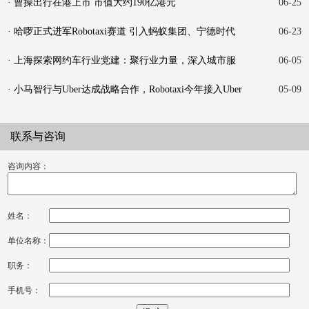
· 曹操出行在港上市 市值大约190亿港元
06-25
· 哈啰正式进军Robotaxi赛道 引入蚂蚁集团、宁德时代
06-23
战略投
· 上海探索网约车行业党建：聚行业力量，深入城市服
06-05
务
· 小马智行与Uber达成战略合作，Robotaxi今年接入Uber
05-09
平台
联系与咨询
咨询内容：
姓名：
单位名称：
职务：
手机号：