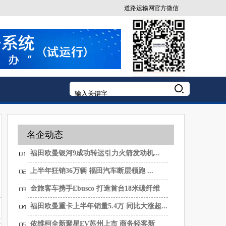
道路运输网官方微信
名企动态
福田欧曼银河9成功转运引力火箭发动机...
上半年狂销36万辆 福田汽车断层领跑 ...
金旅客车携手Ebusco 打造首台18米碳纤维
纯...
福田欧曼重卡上半年销量5.4万 同比大涨超...
依维柯全新聚星EV苏州上市 商务轻客新