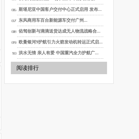
选...
斯堪尼亚中国客户交付中心正式启用 发布...
东风商用车百台新能源车交付广州...
佑驾创新与滴滴送货达成无人物流战略合...
欧曼银河9护航引力火箭发动机转运正式启...
洪水无情 亲人有爱 中国重汽全力护航广...
阅读排行