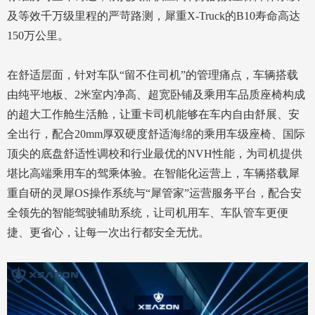
及等效千万级里程的严苛路测，犀重X-Truck的B10寿命高达
150万公里。
在舒适层面，针对车队“留不住司机”的管理痛点，车辆搭载
由纯平地板、2米室内净高、超宽卧铺及乘用车品质座椅构成
的超大工作舱生活舱，让重卡司机能够在车内自由舒展、安
全出行，配合20mm厚双硬度舒适海绵的乘用车级座椅、国际
顶尖的底盘舒适性调校和行业最优的NVH性能，为司机提供
堪比高端乘用车的驾乘体验。在智能化运营上，车辆搭载犀
重自研的灵犀OS操作系统与“犀管家”运营服务平台，配合安
全领先的智能驾驶辅助系统，让司机用车、车队管车更便
捷、更省心，让每一次出行都安全无忧。