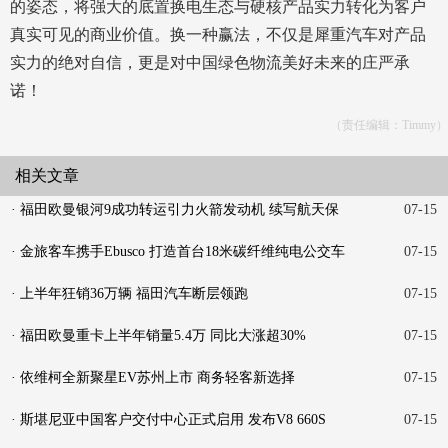
的姿态，将强大的底置换电生态与硬核产品实力转化为客户
真实可见的商业价值。换一种赢法，不仅是犀重汽车对产品
实力的绝对自信，更是对中国绿色物流美好未来的庄严承
诺！
（责任编辑：Timmy）
相关文章
· 福田欧曼银河9成功转运引力火箭发动机 续写航天保
07-15
障新
· 金旅客车携手Ebusco 打造首台18米碳纤维纯电公交车
07-15
· 上半年狂销36万辆 福田汽车断层领跑
07-15
· 福田欧曼重卡上半年销量5.4万 同比大涨超30%
07-15
· 依维柯全新聚星EV苏州上市 商务轻客新选择
07-15
· 斯堪尼亚中国客户交付中心正式启用 发布V8 660S
07-15