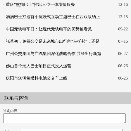
· 重庆“熊猫巴士”推出三位一体增值服务
12-16
· 滴滴巴士打造首个沉浸式互动主题巴士在西双版纳上
12-15
线
· 中国无轨电车日：让现代无轨电车的优势被看见
09-22
· 张革初：免费公交是未来城市出行的“乌托邦”，还是
07-16
触
· 广州公交集团与广汽集团深化战略合作 共绘出行新篇
06-27
· 佛山首个无人巴士项目正式投入运营
06-26
· 庆阳市50辆氢燃料电池公交车上线
06-26
联系与咨询
咨询内容：