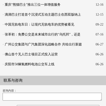
· 重庆“熊猫巴士”推出三位一体增值服务
12-16
· 滴滴巴士打造首个沉浸式互动主题巴士在西双版纳上
12-15
线
· 中国无轨电车日：让现代无轨电车的优势被看见
09-22
· 张革初：免费公交是未来城市出行的“乌托邦”，还是
07-16
触
· 广州公交集团与广汽集团深化战略合作 共绘出行新篇
06-27
· 佛山首个无人巴士项目正式投入运营
06-26
· 庆阳市50辆氢燃料电池公交车上线
06-26
联系与咨询
咨询内容：