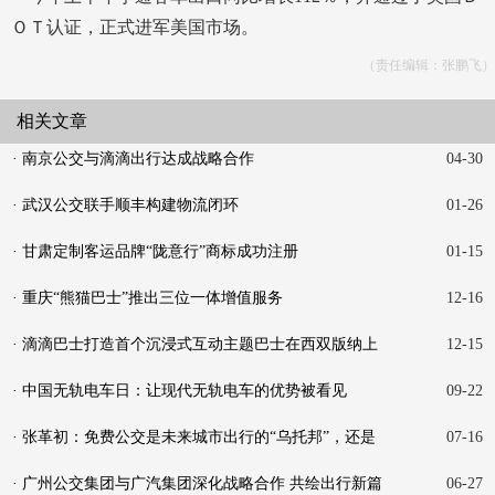
ＯＴ认证，正式进军美国市场。
（责任编辑：张鹏飞）
相关文章
· 南京公交与滴滴出行达成战略合作
04-30
· 武汉公交联手顺丰构建物流闭环
01-26
· 甘肃定制客运品牌“陇意行”商标成功注册
01-15
· 重庆“熊猫巴士”推出三位一体增值服务
12-16
· 滴滴巴士打造首个沉浸式互动主题巴士在西双版纳上
12-15
线
· 中国无轨电车日：让现代无轨电车的优势被看见
09-22
· 张革初：免费公交是未来城市出行的“乌托邦”，还是
07-16
触
· 广州公交集团与广汽集团深化战略合作 共绘出行新篇
06-27