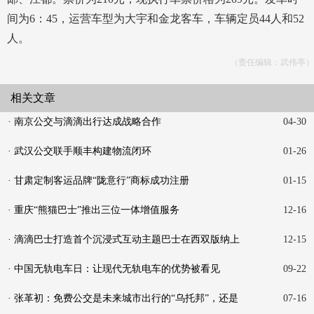
间为6：45，运营车型为大宇和金龙客车，车辆定员44人和52
人。
（责任编辑：武伟亭）
相关文章
· 南京公交与滴滴出行达成战略合作
04-30
· 武汉公交联手顺丰构建物流闭环
01-26
· 甘肃定制客运品牌“陇意行”商标成功注册
01-15
· 重庆“熊猫巴士”推出三位一体增值服务
12-16
· 滴滴巴士打造首个沉浸式互动主题巴士在西双版纳上
12-15
线
· 中国无轨电车日：让现代无轨电车的优势被看见
09-22
· 张革初：免费公交是未来城市出行的“乌托邦”，还是
07-16