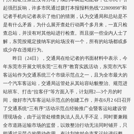
起强烈反响，许多市民通过拨打本报报料热线“22809898”和
记者手机向记者表示了他们的猜测，认为交通局和总站是不
是有什么矛盾，为什么展开查处行动两个多月来，一直只检
查总站，并没有对其他站进行检查。而且据一些业内人士了
解，东莞按规定接纳车的站场没有一个，所有的站场都或多
或少存在违规行为。
昨日（24日），交通局在给记者的书面材料中表示，今
年东莞市开展文明东莞“三有序”教育实践活动，东莞市汽车
客运站作为交通系统三个市级示范点之一，且为全市最大的
一个汽车客运站，交通局运管处从其站容站貌整治、规范进
站班车、打击“拉客仔”等方面入手，计划用2—3个月的时
间，做好市汽车客运站示范点的创建工作，并在6月2 6日召开
了交通系统“三有序”活动示范点经验推广会暨客运站建设管
理现场会，由于运管处稽查执法人员人手不足，同时要兼顾
全市道路运输市场的监督，以致整治行动无法同时铺开，只
能通过示范点的带动作用，有计划地对全市客运站进行整