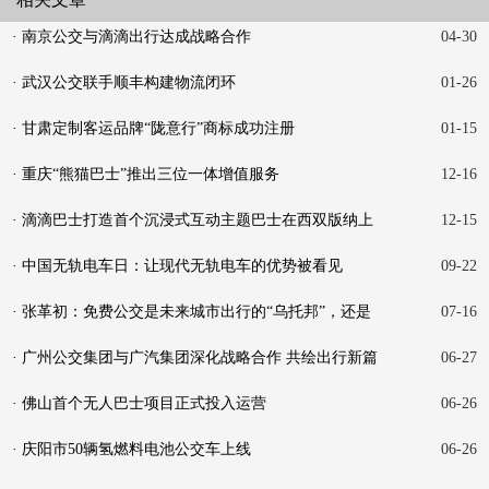
· 南京公交与滴滴出行达成战略合作
04-30
· 武汉公交联手顺丰构建物流闭环
01-26
· 甘肃定制客运品牌“陇意行”商标成功注册
01-15
· 重庆“熊猫巴士”推出三位一体增值服务
12-16
· 滴滴巴士打造首个沉浸式互动主题巴士在西双版纳上
12-15
线
· 中国无轨电车日：让现代无轨电车的优势被看见
09-22
· 张革初：免费公交是未来城市出行的“乌托邦”，还是
07-16
触
· 广州公交集团与广汽集团深化战略合作 共绘出行新篇
06-27
· 佛山首个无人巴士项目正式投入运营
06-26
· 庆阳市50辆氢燃料电池公交车上线
06-26