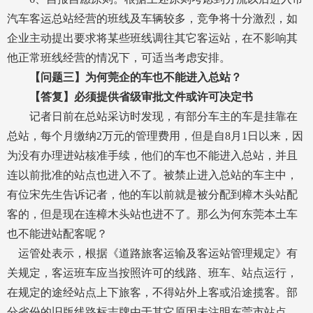
汽车客运总站经营的班线及车辆较多，竞争将十分激烈，如
企业主动提出要求将某些班线调往其它客运站，在不影响其
他正常班线经营的情况下，可适当考虑安排。
【问题三】
为何莞企的车也不能进入总站？
【答复】
必须提供省级审批文件或许可决定书
记者日前在总站采访时发现，有部分车主的车是挂靠在
总站，每个月缴纳2万元的管理费用，但是自8月1日以来，因
为没有办理进站核准手续，他们的车也不能进入总站，并且
连以前批准的站点也进入不了。被禁止进入总站的车主中，
有位宋先生告诉记者，他的车以前就是被分配到樟木头站配
客的，但是现在连樟木头站也进不了。那么为何东莞本土车
也不能进站配客呢？
运管处表示，根据《道路旅客运输及客运站管理规定》有
关规定，客运班车应当按照许可的线路、班车、站点运行，
在规定的途经站点上下旅客，不得站外上客或沿途揽客。部
分省份的旧版线路标志牌由于其它原因未注明东莞市站点，