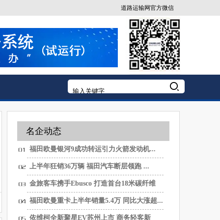
道路运输网官方微信
名企动态
福田欧曼银河9成功转运引力火箭发动机...
上半年狂销36万辆 福田汽车断层领跑 ...
金旅客车携手Ebusco 打造首台18米碳纤维
纯...
福田欧曼重卡上半年销量5.4万 同比大涨超...
依维柯全新聚星EV苏州上市 商务轻客新