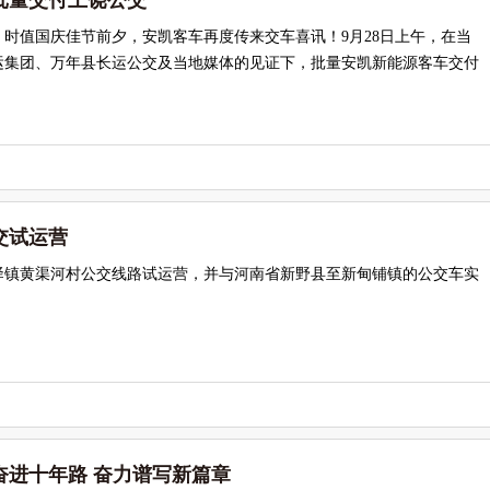
批量交付上饶公交
时值国庆佳节前夕，安凯客车再度传来交车喜讯！9月28日上午，在当
运集团、万年县长运公交及当地媒体的见证下，批量安凯新能源客车交付
交试运营
驿镇黄渠河村公交线路试运营，并与河南省新野县至新甸铺镇的公交车实
奋进十年路 奋力谱写新篇章