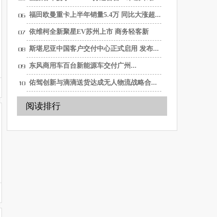
纯...
福田欧曼重卡上半年销量5.4万 同比大涨超...
依维柯全新聚星EV苏州上市 商务轻客新
选...
斯堪尼亚中国客户交付中心正式启用 发布...
东风商用车百台新能源车交付广州...
佑驾创新与滴滴送货达成无人物流战略合...
阅读排行