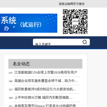
道路运输网官方微信
名企动态
江淮新能源EZ6全球上市暨2026商用车用户
大...
高德企业用车服务覆盖全球千城，助力中...
福田欧曼银河9成功转运引力火箭发动机...
上半年狂销36万辆 福田汽车断层领跑 ...
金旅客车携手Ebusco 打造首台18米碳纤维