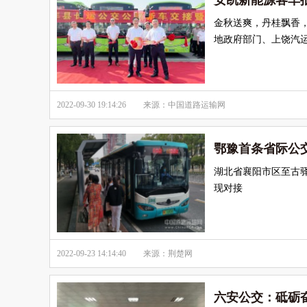
安凯新能源客车
金秋送爽，丹桂飘香，
地政府部门、上饶汽
2022-09-30 19:14:26
来源：中国道路运输网
鄂豫首条省际公
湖北省襄阳市区至古
现对接
2022-09-23 14:14:40
来源：荆楚网
六安公交：砥砺