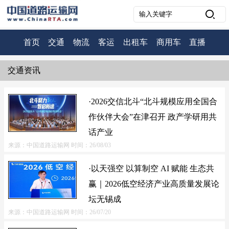
首页
交通
物流
客运
出租车
商用车
直播
交通资讯
·2026交信北斗“北斗规模应用全国合
作伙伴大会”在津召开 政产学研用共
话产业
来源：中国道路运输网
时间：26/08/03
·以天强空 以算制空 AI 赋能 生态共
赢｜2026低空经济产业高质量发展论
坛无锡成
来源：中国道路运输网
时间：26/07/20