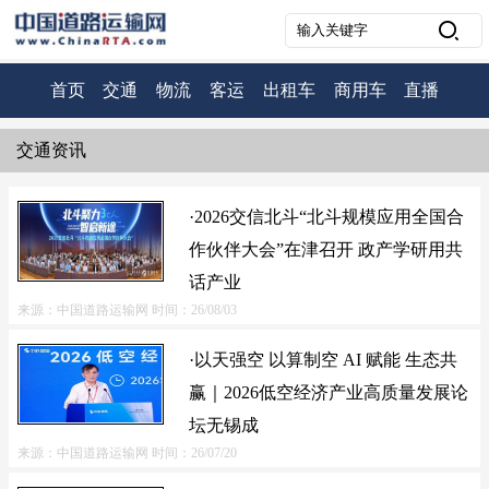
首页
交通
物流
客运
出租车
商用车
直播
交通资讯
·2026交信北斗“北斗规模应用全国合
作伙伴大会”在津召开 政产学研用共
话产业
来源：中国道路运输网
时间：26/08/03
·以天强空 以算制空 AI 赋能 生态共
赢｜2026低空经济产业高质量发展论
坛无锡成
来源：中国道路运输网
时间：26/07/20