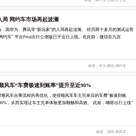
标签：
网约车
,
出租车
,
工会
入局 网约车市场再起波澜
，因华为、腾讯等“新玩家”的入局再起涟漪。 经历两个多月的测试运营
网约车” 平台Petal出行公测版已于近日上线。在此前，微信在九宫
标签：
华为
,
腾讯
,
网约车
顺风车“车费极速到账率”提升至近90%
对顺风车合乘流程的再优化，使得顺风车车主完单后的车费“极速到账
90%，从而实现让车主完单体验更加顺畅和高效。 此前，嘀嗒出行上线“
标签：
嘀嗒
,
顺风车