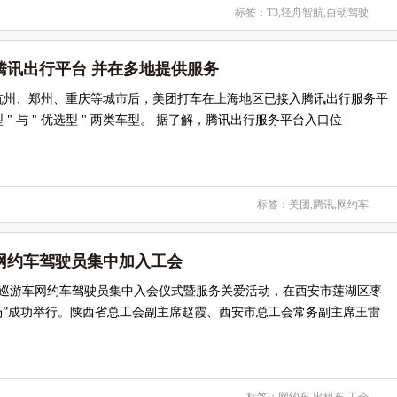
标签：
T3
,
轻舟智航
,
自动驾驶
腾讯出行平台 并在多地提供服务
杭州、郑州、重庆等城市后，美团打车在上海地区已接入腾讯出行服务平
型 " 与 " 优选型 " 两类车型。 据了解，腾讯出行服务平台入口位
标签：
美团
,
腾讯
,
网约车
网约车驾驶员集中加入工会
市巡游车网约车驾驶员集中入会仪式暨服务关爱活动，在西安市莲湖区枣
广场”成功举行。陕西省总工会副主席赵霞、西安市总工会常务副主席王雷