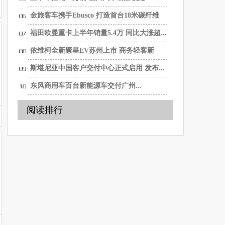
金旅客车携手Ebusco 打造首台18米碳纤维
纯...
福田欧曼重卡上半年销量5.4万 同比大涨超...
依维柯全新聚星EV苏州上市 商务轻客新
选...
斯堪尼亚中国客户交付中心正式启用 发布...
东风商用车百台新能源车交付广州...
阅读排行