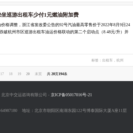
州乘坐巡游出租车少付1元燃油附加费
价格调整，浙江省发改委公告的92号汽油最高零售价于2022年8月9日24
，已跌破杭州市区巡游出租车油运价格联动的第二个启动点（8.48元/升）并
标签：
出租车，杭州
17
18
19
20
末页
共
20
页
194
条
北京中交运咨询有限公司 -
京ICP备05017016号-21
0-64987180 地址：北京市朝阳区南湖东园122号博泰国际大厦A座11层