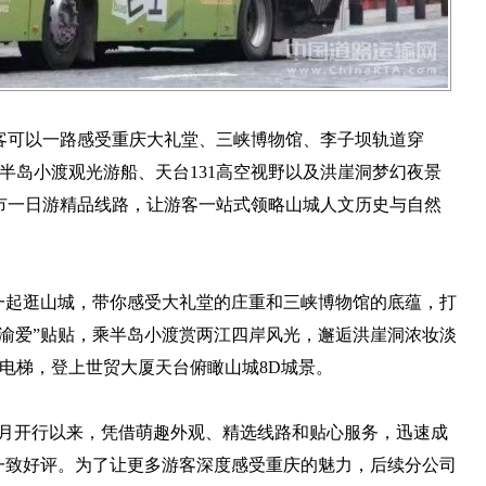
，游客可以一路感受重庆大礼堂、三峡博物馆、李子坝轨道穿
、半岛小渡观光游船、天台131高空视野以及洪崖洞梦幻夜景
市一日游精品线路，让游客一站式领略山城人文历史与自然
一起逛山城，带你感受大礼堂的庄重和三峡博物馆的底蕴，打
渝爱”贴贴，乘半岛小渡赏两江四岸风光，邂逅洪崖洞浓妆淡
光电梯，登上世贸大厦天台俯瞰山城8D城景。
4月开行以来，凭借萌趣外观、精选线路和贴心服务，迅速成
一致好评。为了让更多游客深度感受重庆的魅力，后续分公司