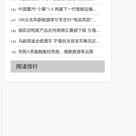
中国重汽“小重”1.0 构建下一代智能运输...
200台东风新能源牵引车交付“电动凤阳”...
福田启明星产品在河南商丘重磅下线 引领...
乌尉高速全线通车 宇通担当首发车辆见证...
安凯N系旗舰集结亮相，领跑旅游客运新
赛...
阅读排行